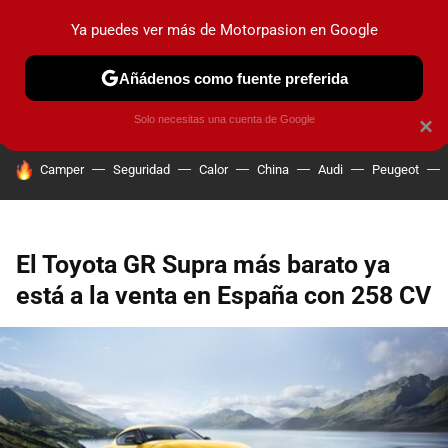
Ya puedes ver más de Motorpasion en Google
PRUEBAS
COCHES ELÉCTRICOS
OBSERVATORIO
F1
Añádenos como fuente preferida
Solo necesitas una cuenta de Google
×
HOY SE HABLA DE
Camper
Seguridad
Calor
China
Audi
Peugeot
El Toyota GR Supra más barato ya
está a la venta en España con 258 CV