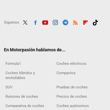
Síguenos
Twit
Fac
Yout
Inst
Tele
RSS
Flip
Tikt
ter
ebo
ube
agra
gra
boar
ok
ok
m
m
d
En Motorpasión hablamos de...
Fórmula1
Coches eléctricos
Coches híbridos y
Compactos
enchufables
SUV
Pruebas de coches
Rumores de coches
Precios de coches
Comparativa de coches
Coches autónomos