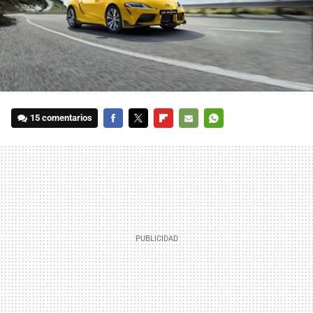
15 comentarios
FACEBOOK
TWITTER
FLIPBOARD
E-
WHATSAPP
MAIL