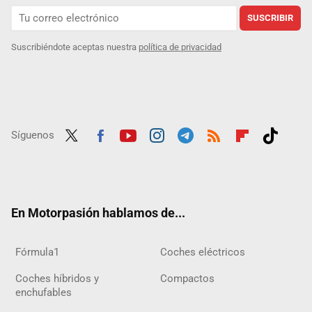
SUSCRIBIR
Suscribiéndote aceptas nuestra
política de privacidad
Síguenos
Twit
Fac
Yout
Inst
Tele
RSS
Flip
Tikt
ter
ebo
ube
agra
gra
boar
ok
ok
m
m
d
En Motorpasión hablamos de...
Fórmula1
Coches eléctricos
Coches híbridos y
Compactos
enchufables