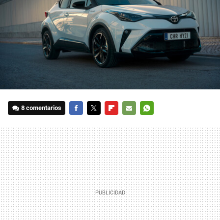
8 comentarios
FACEBOOK
TWITTER
FLIPBOARD
E-
WHATSAPP
MAIL