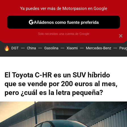
Ya puedes ver más de Motorpasion en Google
PRUEBAS
COCHES ELÉCTRICOS
OBSERVATORIO
F1
Añádenos como fuente preferida
Solo necesitas una cuenta de Google
×
HOY SE HABLA DE
DGT
China
Gasolina
Xiaomi
Mercedes-Benz
Peug
El Toyota C-HR es un SUV híbrido
que se vende por 200 euros al mes,
pero ¿cuál es la letra pequeña?