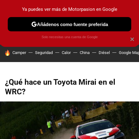
Ya puedes ver más de Motorpasion en Google
PRUEBAS
COCHES ELÉCTRICOS
OBSERVATORIO
F1
Añádenos como fuente preferida
Solo necesitas una cuenta de Google
×
HOY SE HABLA DE
Camper
Seguridad
Calor
China
Diésel
Google Ma
¿Qué hace un Toyota Mirai en el
WRC?