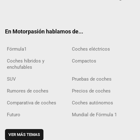
Twit
Fac
Yout
Inst
Tele
RSS
Flip
Tikt
ter
ebo
ube
agra
gra
boar
ok
ok
m
m
d
En Motorpasión hablamos de...
Fórmula1
Coches eléctricos
Coches híbridos y
Compactos
enchufables
SUV
Pruebas de coches
Rumores de coches
Precios de coches
Comparativa de coches
Coches autónomos
Futuro
Mundial de Fórmula 1
VER MÁS TEMAS