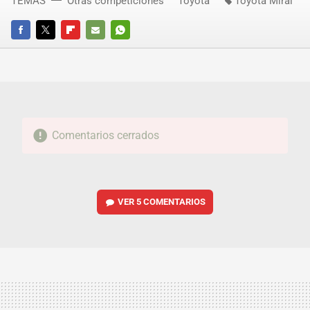
TEMAS
Otras competiciones
Toyota
Toyota Mirai
FACEBOOK
TWITTER
FLIPBOARD
E-
WHATSAPP
MAIL
Comentarios cerrados
VER
5 COMENTARIOS