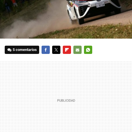
5 comentarios
FACEBOOK
TWITTER
FLIPBOARD
E-
WHATSAPP
MAIL