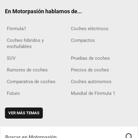
ok
m
m
d
En Motorpasión hablamos de...
Fórmula1
Coches eléctricos
Coches híbridos y
Compactos
enchufables
SUV
Pruebas de coches
Rumores de coches
Precios de coches
Comparativa de coches
Coches autónomos
Futuro
Mundial de Fórmula 1
VER MÁS TEMAS