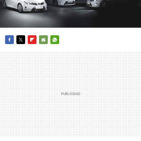
FACEBOOK
TWITTER
FLIPBOARD
E-
WHATSAPP
MAIL