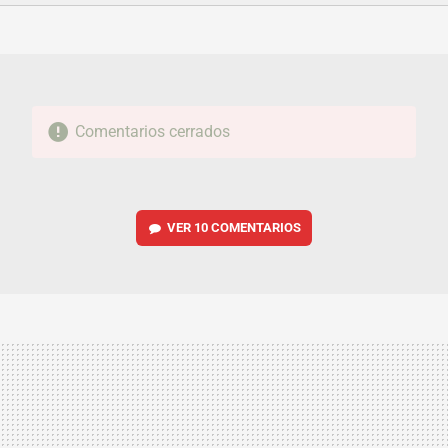
FACEBOOK
TWITTER
FLIPBOARD
E-
WHATSAPP
MAIL
Comentarios cerrados
VER
10 COMENTARIOS