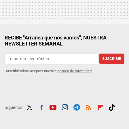
RECIBE "Arranca que nos vamos", NUESTRA
NEWSLETTER SEMANAL
SUSCRIBIR
Suscribiéndote aceptas nuestra
política de privacidad
Síguenos
Twit
Fac
Yout
Inst
Tele
RSS
Flip
Tikt
ter
ebo
ube
agra
gra
boar
ok