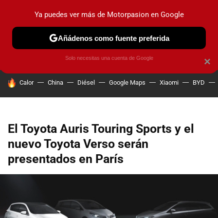
Ya puedes ver más de Motorpasion en Google
PRUEBAS
COCHES ELÉCTRICOS
OBSERVATORIO
F1
Añádenos como fuente preferida
Solo necesitas una cuenta de Google
×
HOY SE HABLA DE
Calor
China
Diésel
Google Maps
Xiaomi
BYD
El Toyota Auris Touring Sports y el
nuevo Toyota Verso serán
presentados en París