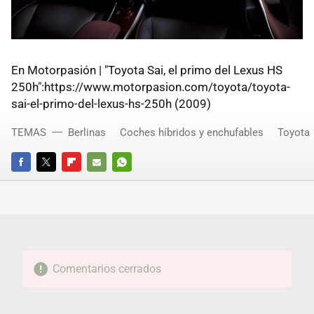
En Motorpasión | "Toyota Sai, el primo del Lexus HS
250h":https://www.motorpasion.com/toyota/toyota-
sai-el-primo-del-lexus-hs-250h (2009)
TEMAS
Berlinas
Coches híbridos y enchufables
Toyota
FACEBOOK
TWITTER
FLIPBOARD
E-
WHATSAPP
MAIL
Comentarios cerrados