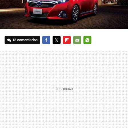
18 comentarios
FACEBOOK
TWITTER
FLIPBOARD
E-
WHATSAPP
MAIL