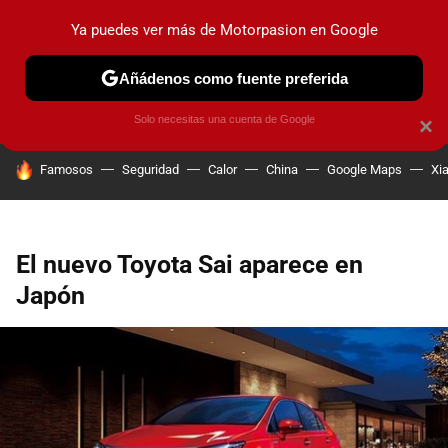
Ya puedes ver más de Motorpasion en Google
PRUEBAS
COCHES ELÉCTRICOS
OBSERVATORIO
F1
Añádenos como fuente preferida
Solo necesitas una cuenta de Google
×
HOY SE HABLA DE
Famosos
Seguridad
Calor
China
Google Maps
Xi
El nuevo Toyota Sai aparece en
Japón