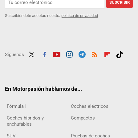
SUSCRIBIR
Suscribiéndote aceptas nuestra
política de privacidad
Síguenos
Twit
Fac
Yout
Inst
Tele
RSS
Flip
Tikt
ter
ebo
ube
agra
gra
boar
ok
ok
m
m
d
En Motorpasión hablamos de...
Fórmula1
Coches eléctricos
Coches híbridos y
Compactos
enchufables
SUV
Pruebas de coches