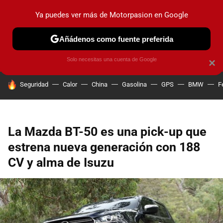
Ya puedes ver más de Motorpasion en Google
PRUEBAS
COCHES ELÉCTRICOS
OBSERVATORIO
F1
Añádenos como fuente preferida
Solo necesitas una cuenta de Google
×
HOY SE HABLA DE
Seguridad
Calor
China
Gasolina
GPS
BMW
F
La Mazda BT-50 es una pick-up que
estrena nueva generación con 188
CV y alma de Isuzu