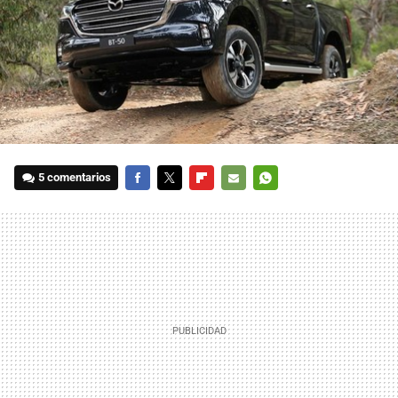
5 comentarios
FACEBOOK
TWITTER
FLIPBOARD
E-
WHATSAPP
MAIL