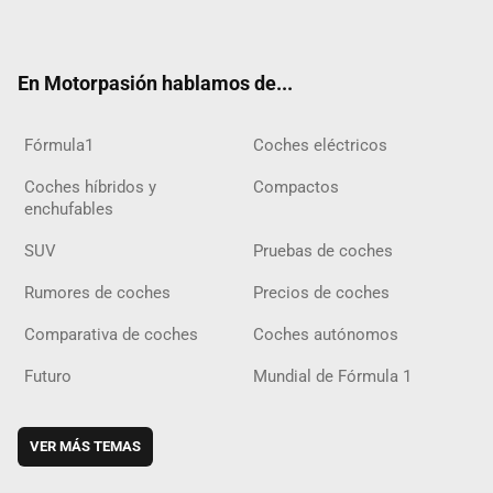
ter
ebo
ube
agra
gra
boar
ok
ok
m
m
d
En Motorpasión hablamos de...
Fórmula1
Coches eléctricos
Coches híbridos y
Compactos
enchufables
SUV
Pruebas de coches
Rumores de coches
Precios de coches
Comparativa de coches
Coches autónomos
Futuro
Mundial de Fórmula 1
VER MÁS TEMAS