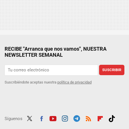
RECIBE "Arranca que nos vamos", NUESTRA
NEWSLETTER SEMANAL
SUSCRIBIR
Suscribiéndote aceptas nuestra
política de privacidad
Síguenos
Twit
Fac
Yout
Inst
Tele
RSS
Flip
Tikt