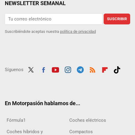
NEWSLETTER SEMANAL
SUSCRIBIR
Suscribiéndote aceptas nuestra
política de privacidad
Síguenos
Twit
Fac
Yout
Inst
Tele
RSS
Flip
Tikt
ter
ebo
ube
agra
gra
boar
ok
ok
m
m
d
En Motorpasión hablamos de...
Fórmula1
Coches eléctricos
Coches híbridos y
Compactos