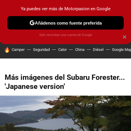
Ya puedes ver más de Motorpasion en Google
PRUEBAS
COCHES ELÉCTRICOS
OBSERVATORIO
F1
Añádenos como fuente preferida
Solo necesitas una cuenta de Google
×
HOY SE HABLA DE
Camper
Seguridad
Calor
China
Diésel
Google Ma
Más imágenes del Subaru Forester...
'Japanese version'