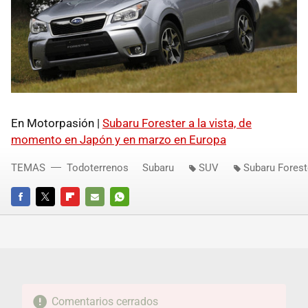
En Motorpasión |
Subaru Forester a la vista, de
momento en Japón y en marzo en Europa
TEMAS
Todoterrenos
Subaru
SUV
Subaru Forest
FACEBOOK
TWITTER
FLIPBOARD
E-
WHATSAPP
MAIL
Comentarios cerrados