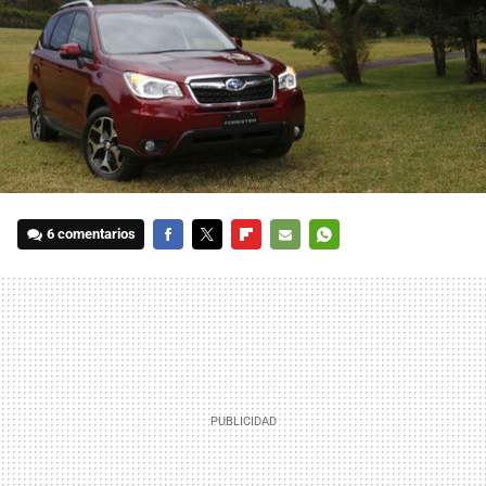
6 comentarios
FACEBOOK
TWITTER
FLIPBOARD
E-
WHATSAPP
MAIL