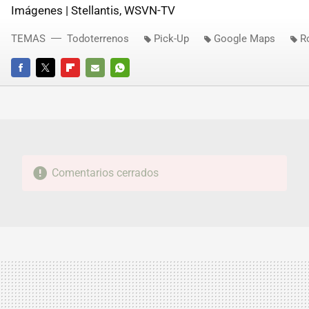
Imágenes | Stellantis, WSVN-TV
TEMAS
Todoterrenos
Pick-Up
Google Maps
R
FACEBOOK
TWITTER
FLIPBOARD
E-
WHATSAPP
MAIL
Comentarios cerrados