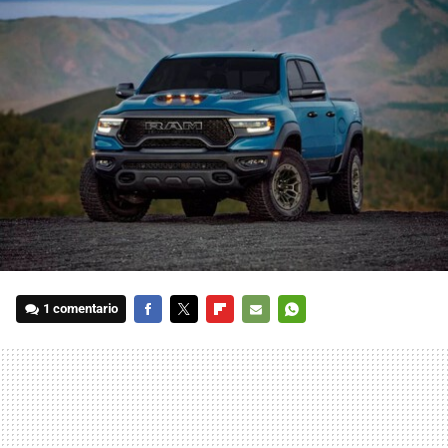
1 comentario
FACEBOOK
TWITTER
FLIPBOARD
E-
WHATSAPP
MAIL