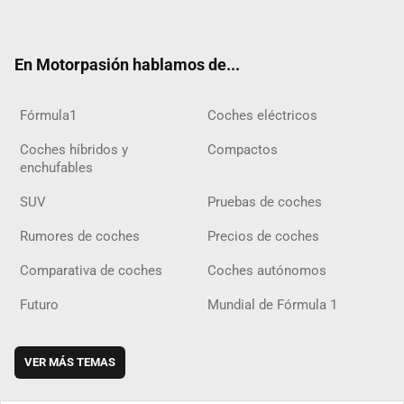
ter
ebo
ube
agra
gra
boar
ok
ok
m
m
d
En Motorpasión hablamos de...
Fórmula1
Coches eléctricos
Coches híbridos y
Compactos
enchufables
SUV
Pruebas de coches
Rumores de coches
Precios de coches
Comparativa de coches
Coches autónomos
Futuro
Mundial de Fórmula 1
VER MÁS TEMAS