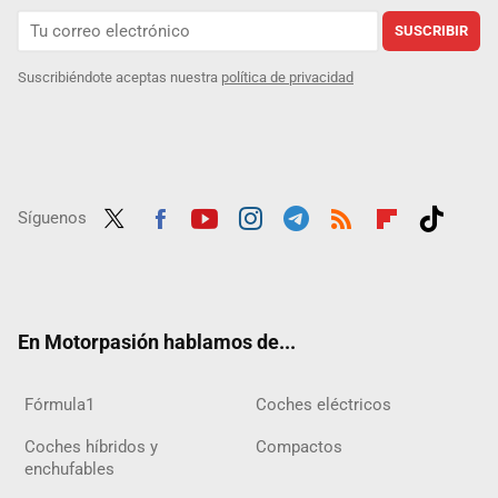
SUSCRIBIR
Suscribiéndote aceptas nuestra
política de privacidad
Síguenos
Twit
Fac
Yout
Inst
Tele
RSS
Flip
Tikt
ter
ebo
ube
agra
gra
boar
ok
ok
m
m
d
En Motorpasión hablamos de...
Fórmula1
Coches eléctricos
Coches híbridos y
Compactos
enchufables