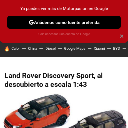
Ya puedes ver más de Motorpasion en Google
PRUEBAS
COCHES ELÉCTRICOS
OBSERVATORIO
F1
Añádenos como fuente preferida
Solo necesitas una cuenta de Google
×
HOY SE HABLA DE
Calor
China
Diésel
Google Maps
Xiaomi
BYD
Land Rover Discovery Sport, al
descubierto a escala 1:43