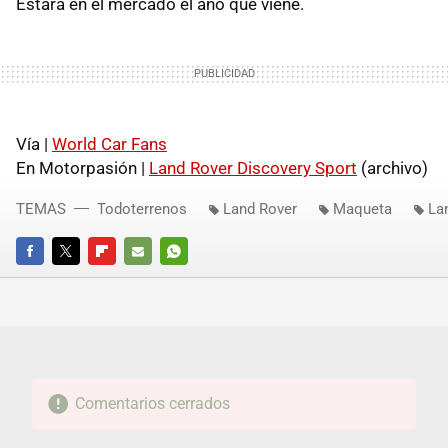
Estará en el mercado el año que viene.
Vía |
World Car Fans
En Motorpasión |
Land Rover Discovery Sport
(archivo)
TEMAS
Todoterrenos
Land Rover
Maqueta
La
FACEBOOK
TWITTER
FLIPBOARD
E-
WHATSAPP
MAIL
Comentarios cerrados