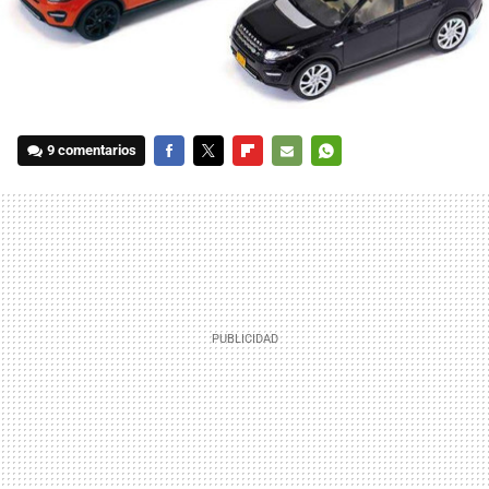
9 comentarios
FACEBOOK
TWITTER
FLIPBOARD
E-
WHATSAPP
MAIL