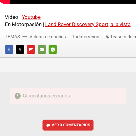
Vídeo |
Youtube
En Motorpasión |
Land Rover Discovery Sport, a la vista
TEMAS
Vídeos de coches
Todoterrenos
Teasers de 
FACEBOOK
TWITTER
FLIPBOARD
E-
WHATSAPP
MAIL
Comentarios cerrados
VER
3 COMENTARIOS