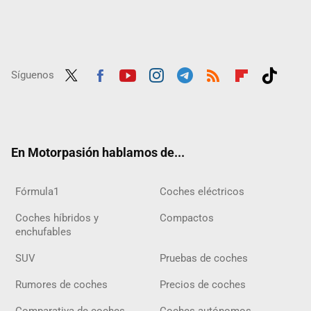
Síguenos
Twit
Fac
Yout
Inst
Tele
RSS
Flip
Tikt
ter
ebo
ube
agra
gra
boar
ok
ok
m
m
d
En Motorpasión hablamos de...
Fórmula1
Coches eléctricos
Coches híbridos y
Compactos
enchufables
SUV
Pruebas de coches
Rumores de coches
Precios de coches