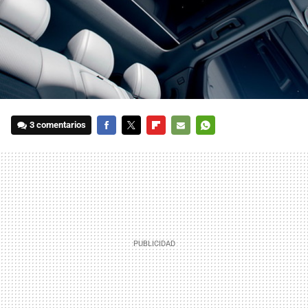
3 comentarios
FACEBOOK
TWITTER
FLIPBOARD
E-
WHATSAPP
MAIL