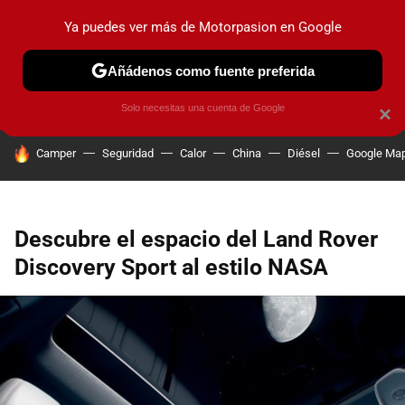
Ya puedes ver más de Motorpasion en Google
PRUEBAS
COCHES ELÉCTRICOS
OBSERVATORIO
F1
Añádenos como fuente preferida
Solo necesitas una cuenta de Google
×
HOY SE HABLA DE
Camper
Seguridad
Calor
China
Diésel
Google Ma
Descubre el espacio del Land Rover
Discovery Sport al estilo NASA