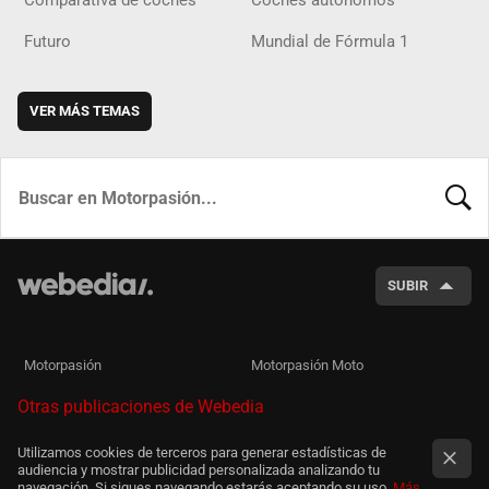
Comparativa de coches
Coches autónomos
Futuro
Mundial de Fórmula 1
VER MÁS TEMAS
BUSCA
SUBIR
Motorpasión
Motorpasión Moto
Otras publicaciones de Webedia
Utilizamos cookies de terceros para generar estadísticas de
audiencia y mostrar publicidad personalizada analizando tu
navegación. Si sigues navegando estarás aceptando su uso.
Más