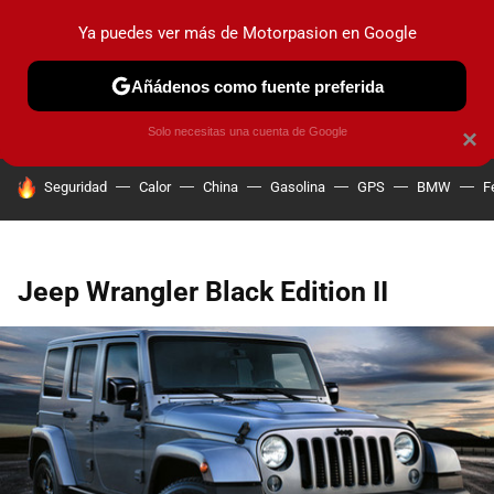
Ya puedes ver más de Motorpasion en Google
PRUEBAS
COCHES ELÉCTRICOS
OBSERVATORIO
F1
Añádenos como fuente preferida
Solo necesitas una cuenta de Google
×
HOY SE HABLA DE
Seguridad
Calor
China
Gasolina
GPS
BMW
F
Jeep Wrangler Black Edition II