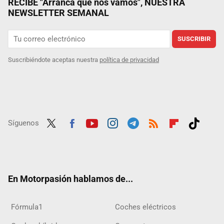
RECIBE "Arranca que nos vamos", NUESTRA
NEWSLETTER SEMANAL
SUSCRIBIR
Suscribiéndote aceptas nuestra
política de privacidad
Síguenos
Twit
Fac
Yout
Inst
Tele
RSS
Flip
Tikt
ter
ebo
ube
agra
gra
boar
ok
ok
m
m
d
En Motorpasión hablamos de...
Fórmula1
Coches eléctricos