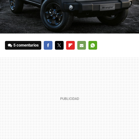
5 comentarios
FACEBOOK
TWITTER
FLIPBOARD
E-
WHATSAPP
MAIL