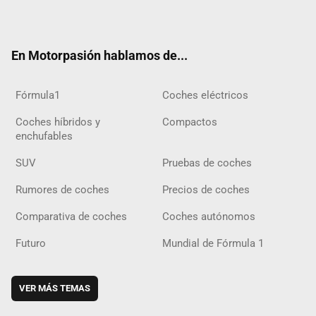
ter
ebo
ube
agra
gra
boar
ok
ok
m
m
d
En Motorpasión hablamos de...
Fórmula1
Coches eléctricos
Coches híbridos y
Compactos
enchufables
SUV
Pruebas de coches
Rumores de coches
Precios de coches
Comparativa de coches
Coches autónomos
Futuro
Mundial de Fórmula 1
VER MÁS TEMAS