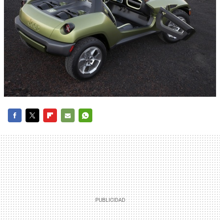
FACEBOOK
TWITTER
FLIPBOARD
E-
WHATSAPP
MAIL