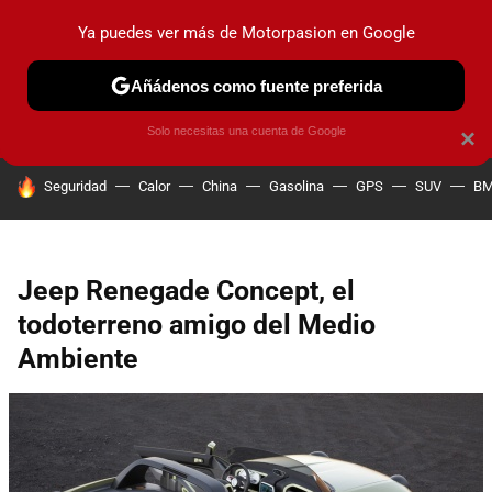
Ya puedes ver más de Motorpasion en Google
PRUEBAS
COCHES ELÉCTRICOS
OBSERVATORIO
F1
Añádenos como fuente preferida
Solo necesitas una cuenta de Google
×
HOY SE HABLA DE
Seguridad
Calor
China
Gasolina
GPS
SUV
B
Jeep Renegade Concept, el
todoterreno amigo del Medio
Ambiente