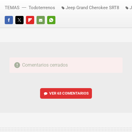
TEMAS
Todoterrenos
Jeep Grand Cherokee SRT8
J
FACEBOOK
TWITTER
FLIPBOARD
E-
WHATSAPP
MAIL
Comentarios cerrados
VER
63 COMENTARIOS