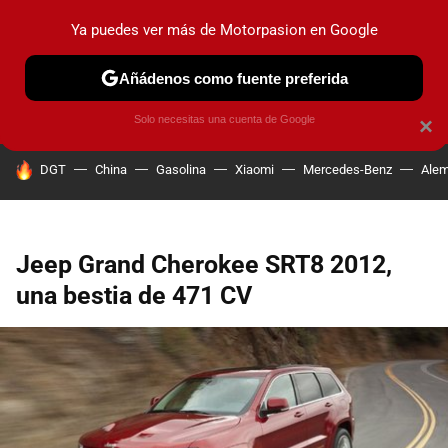
Ya puedes ver más de Motorpasion en Google
PRUEBAS
COCHES ELÉCTRICOS
OBSERVATORIO
F1
Añádenos como fuente preferida
Solo necesitas una cuenta de Google
×
HOY SE HABLA DE
DGT
China
Gasolina
Xiaomi
Mercedes-Benz
Alem
Jeep Grand Cherokee SRT8 2012,
una bestia de 471 CV