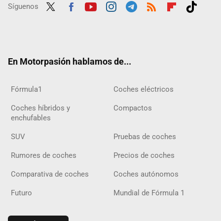
Síguenos
Twit
Fac
Yout
Inst
Tele
RSS
Flip
Tikt
ter
ebo
ube
agra
gra
boar
ok
ok
m
m
d
En Motorpasión hablamos de...
Fórmula1
Coches eléctricos
Coches híbridos y
Compactos
enchufables
SUV
Pruebas de coches
Rumores de coches
Precios de coches
Comparativa de coches
Coches autónomos
Futuro
Mundial de Fórmula 1