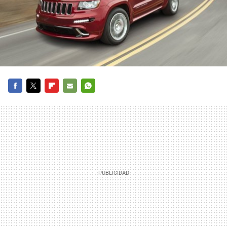
FACEBOOK
TWITTER
FLIPBOARD
E-
WHATSAPP
MAIL