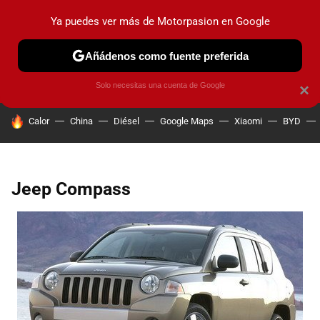
Ya puedes ver más de Motorpasion en Google
PRUEBAS
COCHES ELÉCTRICOS
OBSERVATORIO
F1
Añádenos como fuente preferida
Solo necesitas una cuenta de Google
×
HOY SE HABLA DE
Calor
China
Diésel
Google Maps
Xiaomi
BYD
Jeep Compass