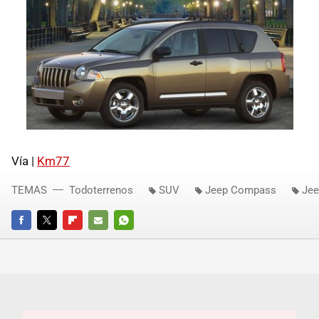
Vía |
Km77
TEMAS
Todoterrenos
SUV
Jeep Compass
Jee
FACEBOOK
TWITTER
FLIPBOARD
E-
WHATSAPP
MAIL