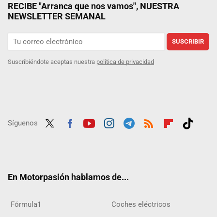
RECIBE "Arranca que nos vamos", NUESTRA
NEWSLETTER SEMANAL
SUSCRIBIR
Suscribiéndote aceptas nuestra
política de privacidad
Síguenos
Twit
Fac
Yout
Inst
Tele
RSS
Flip
Tikt
ter
ebo
ube
agra
gra
boar
ok
ok
m
m
d
En Motorpasión hablamos de...
Fórmula1
Coches eléctricos