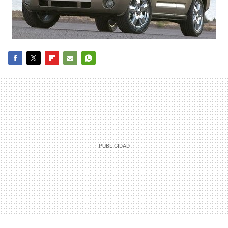
FACEBOOK
TWITTER
FLIPBOARD
E-
WHATSAPP
MAIL