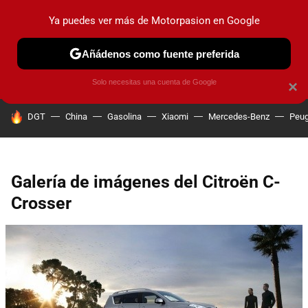
Ya puedes ver más de Motorpasion en Google
PRUEBAS
COCHES ELÉCTRICOS
OBSERVATORIO
F1
Añádenos como fuente preferida
Solo necesitas una cuenta de Google
×
HOY SE HABLA DE
DGT
China
Gasolina
Xiaomi
Mercedes-Benz
Peug
Galería de imágenes del Citroën C-
Crosser