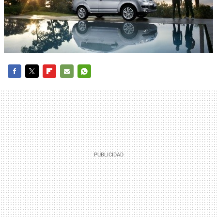
FACEBOOK
TWITTER
FLIPBOARD
E-
WHATSAPP
MAIL