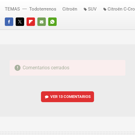
TEMAS
Todoterrenos
Citroën
SUV
Citroën C-Cr
FACEBOOK
TWITTER
FLIPBOARD
E-
WHATSAPP
MAIL
Comentarios cerrados
VER
13 COMENTARIOS