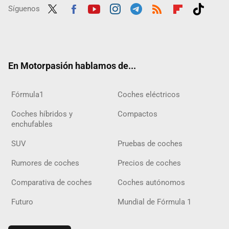
Síguenos
Twit
Fac
Yout
Inst
Tele
RSS
Flip
Tikt
ter
ebo
ube
agra
gra
boar
ok
ok
m
m
d
En Motorpasión hablamos de...
Fórmula1
Coches eléctricos
Coches híbridos y
Compactos
enchufables
SUV
Pruebas de coches
Rumores de coches
Precios de coches
Comparativa de coches
Coches autónomos
Futuro
Mundial de Fórmula 1