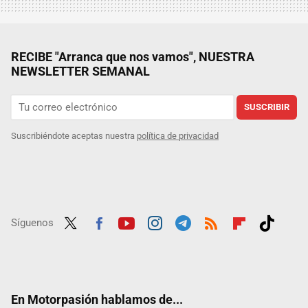
RECIBE "Arranca que nos vamos", NUESTRA
NEWSLETTER SEMANAL
SUSCRIBIR
Suscribiéndote aceptas nuestra
política de privacidad
Síguenos
Twit
Fac
Yout
Inst
Tele
RSS
Flip
Tikt
ter
ebo
ube
agra
gra
boar
ok
ok
m
m
d
En Motorpasión hablamos de...