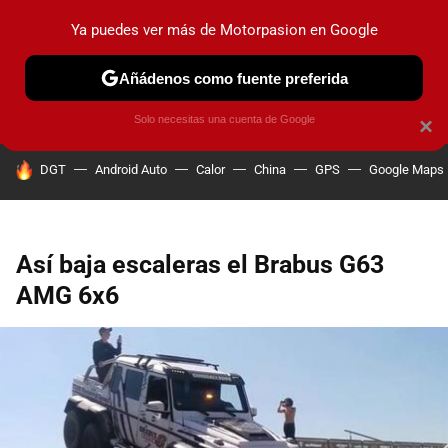
Ya puedes ver más de Motorpasion en Google
PRUEBAS
COCHES ELÉCTRICOS
OBSERVATORIO
F1
Añádenos como fuente preferida
Solo necesitas una cuenta de Google
×
HOY SE HABLA DE
DGT
Android Auto
Calor
China
GPS
Google Maps
Así baja escaleras el Brabus G63
AMG 6x6