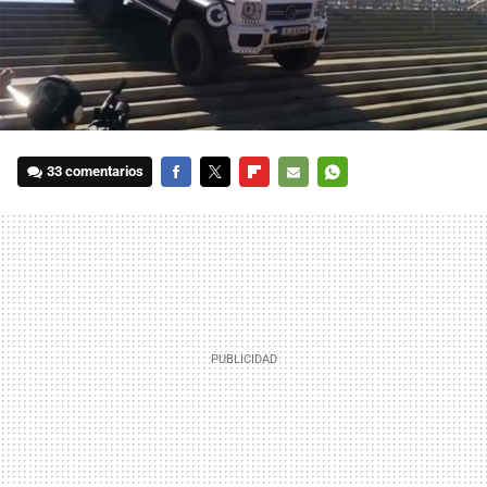
33 comentarios
FACEBOOK
TWITTER
FLIPBOARD
E-
WHATSAPP
MAIL