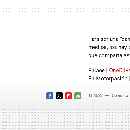
Para ser una "car
medios, los hay 
que comparta asf
Enlace |
OneDriv
En Motorpasión 
TEMAS
Otras co
FACEBOOK
TWITTER
FLIPBOARD
E-
MAIL