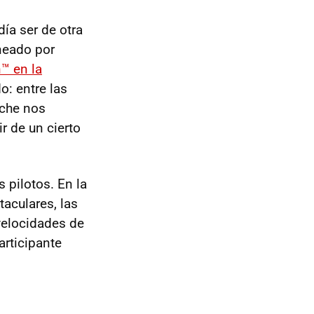
ía ser de otra
neado por
™ en la
o: entre las
sche nos
r de un cierto
 pilotos. En la
aculares, las
velocidades de
articipante