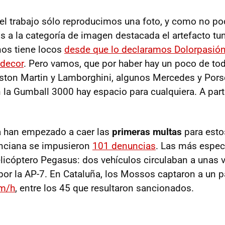
 el trabajo sólo reproducimos una foto, y como no pod
 a la categoría de imagen destacada el artefacto tu
os tiene locos
desde que lo declaramos Dolorpasión
idecor
. Pero vamos, que por haber hay un poco de tod
 Aston Martin y Lamborghini, algunos Mercedes y Por
 la Gumball 3000 hay espacio para cualquiera. A parti
ya han empezado a caer las
primeras multas
para estos
nciana se impusieron
101 denuncias
. Las más espect
elicóptero Pegasus: dos vehículos circulaban a unas 
or la AP-7. En Cataluña, los Mossos captaron a un p
km/h
, entre los 45 que resultaron sancionados.