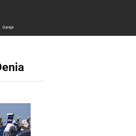
Garaje
Denia