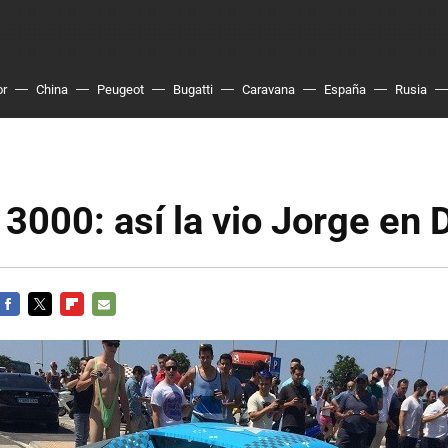
or
China
Peugeot
Bugatti
Caravana
España
Rusia
3000: así la vio Jorge en 
FACEBOOK
TWITTER
FLIPBOARD
E-
MAIL