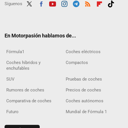
Síguenos
Twit
Fac
Yout
Inst
Tele
RSS
Flip
Tikt
ter
ebo
ube
agra
gra
boar
ok
ok
m
m
d
En Motorpasión hablamos de...
Fórmula1
Coches eléctricos
Coches híbridos y
Compactos
enchufables
SUV
Pruebas de coches
Rumores de coches
Precios de coches
Comparativa de coches
Coches autónomos
Futuro
Mundial de Fórmula 1