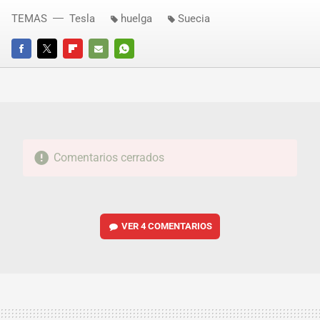
TEMAS
Tesla
huelga
Suecia
FACEBOOK
TWITTER
FLIPBOARD
E-
WHATSAPP
MAIL
Comentarios cerrados
VER
4 COMENTARIOS