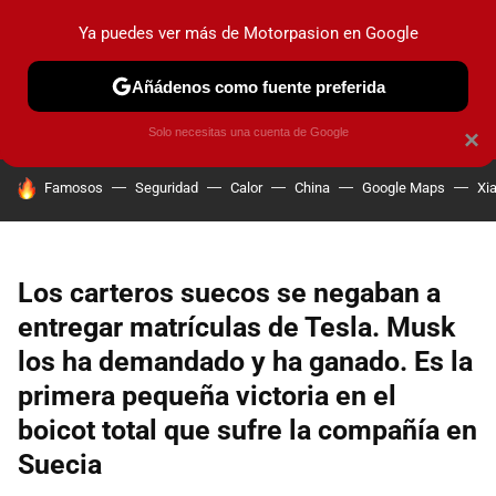
Ya puedes ver más de Motorpasion en Google
PRUEBAS
COCHES ELÉCTRICOS
OBSERVATORIO
F1
Añádenos como fuente preferida
Solo necesitas una cuenta de Google
×
HOY SE HABLA DE
Famosos
Seguridad
Calor
China
Google Maps
Xi
Los carteros suecos se negaban a
entregar matrículas de Tesla. Musk
los ha demandado y ha ganado. Es la
primera pequeña victoria en el
boicot total que sufre la compañía en
Suecia