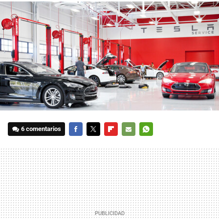
6 comentarios
FACEBOOK
TWITTER
FLIPBOARD
E-
WHATSAPP
MAIL