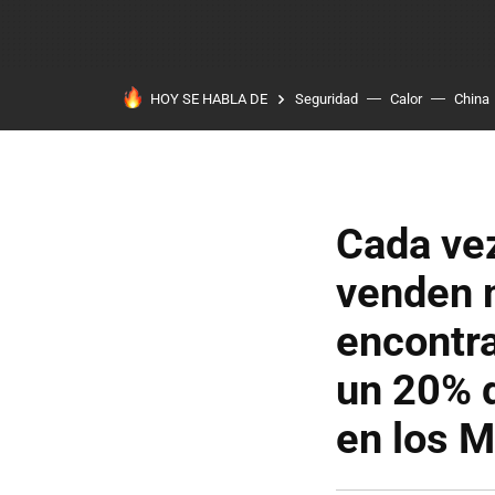
HOY SE HABLA DE
Seguridad
Calor
China
Cada vez
venden m
encontra
un 20% d
en los M