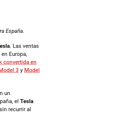
ara España.
esla
. Las ventas
 en Europa,
k convertida en
 Model 3
y
Model
on un
spaña, el
Tesla
 sin recurrir al