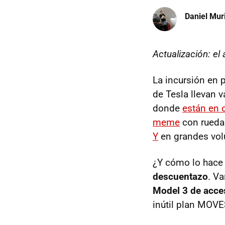
Daniel Mur
Actualización: el
La incursión en 
de Tesla llevan 
donde
están en c
meme
con ruedas
Y
en grandes volú
¿Y cómo lo hace 
descuentazo
. Va
Model 3 de acce
inútil plan MOVES