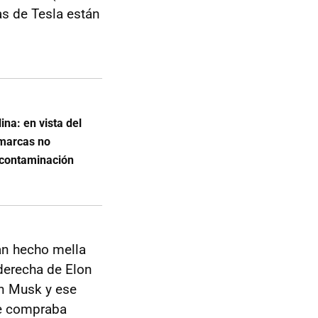
s de Tesla están
ina: en vista del
 marcas no
icontaminación
an hecho mella
 derecha de Elon
on Musk y ese
ue compraba