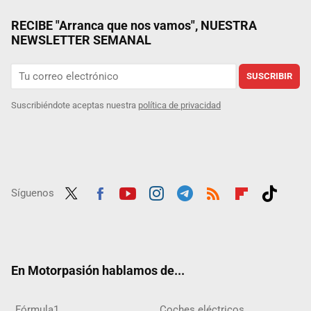
RECIBE "Arranca que nos vamos", NUESTRA
NEWSLETTER SEMANAL
SUSCRIBIR
Suscribiéndote aceptas nuestra
política de privacidad
Síguenos
Twit
Fac
Yout
Inst
Tele
RSS
Flip
Tikt
ter
ebo
ube
agra
gra
boar
ok
ok
m
m
d
En Motorpasión hablamos de...
Fórmula1
Coches eléctricos