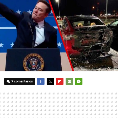
7 comentarios
FACEBOOK
TWITTER
FLIPBOARD
E-
WHATSAPP
MAIL