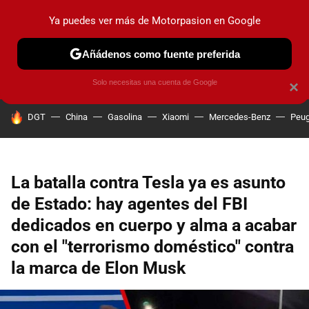
Ya puedes ver más de Motorpasion en Google
PRUEBAS
COCHES ELÉCTRICOS
OBSERVATORIO
F1
Añádenos como fuente preferida
Solo necesitas una cuenta de Google
×
HOY SE HABLA DE
DGT
China
Gasolina
Xiaomi
Mercedes-Benz
Peug
La batalla contra Tesla ya es asunto
de Estado: hay agentes del FBI
dedicados en cuerpo y alma a acabar
con el "terrorismo doméstico" contra
la marca de Elon Musk