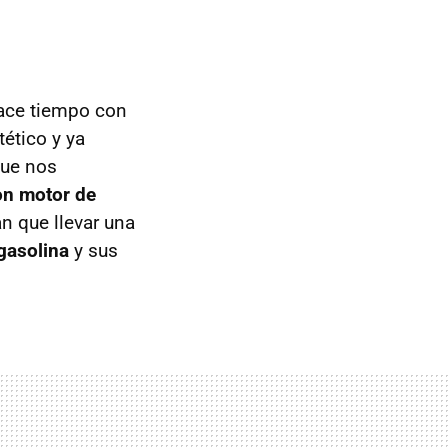
ace tiempo con
ético y ya
que nos
on motor de
n que llevar una
gasolina
y sus