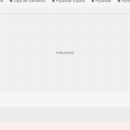
ía
caja de cambios
Hyundai Equus
Hyundai
Hyu