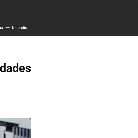
ña
Incendio
idades