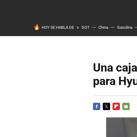
HOY SE HABLA DE
DGT
China
Gasolina
Una caja
para Hy
FACEBOOK
TWITTER
FLIPBOARD
E-
MAIL