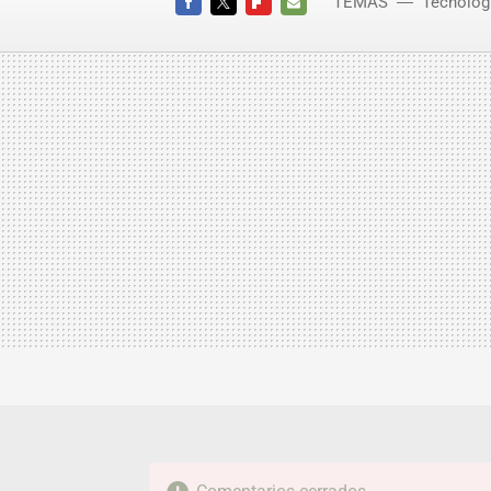
TEMAS
Tecnolog
Coupé
FACEBOOK
TWITTER
FLIPBOARD
E-
MAIL