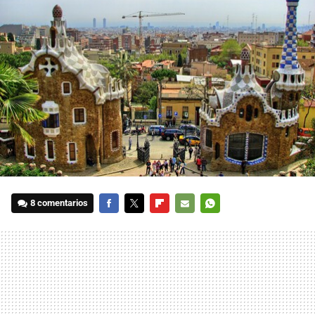
8 comentarios
FACEBOOK
TWITTER
FLIPBOARD
E-
WHATSAPP
MAIL