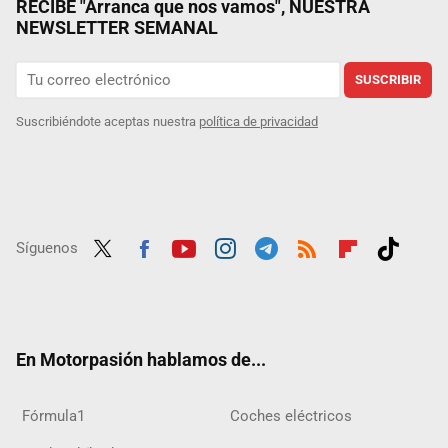
RECIBE "Arranca que nos vamos", NUESTRA
NEWSLETTER SEMANAL
SUSCRIBIR
Suscribiéndote aceptas nuestra
política de privacidad
Síguenos
Twit
Fac
Yout
Inst
Tele
RSS
Flip
Tikt
ter
ebo
ube
agra
gra
boar
ok
ok
m
m
d
En Motorpasión hablamos de...
Fórmula1
Coches eléctricos