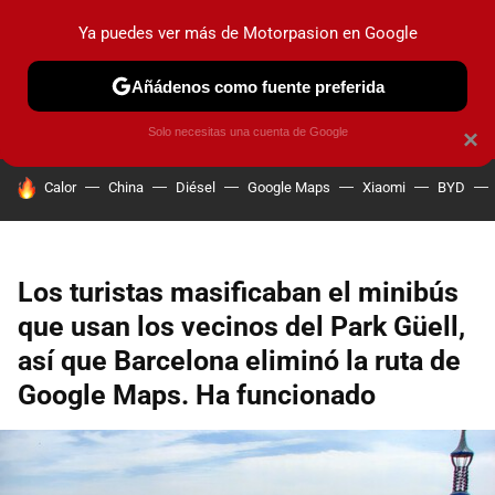
Ya puedes ver más de Motorpasion en Google
PRUEBAS
COCHES ELÉCTRICOS
OBSERVATORIO
F1
Añádenos como fuente preferida
Solo necesitas una cuenta de Google
×
HOY SE HABLA DE
Calor
China
Diésel
Google Maps
Xiaomi
BYD
Los turistas masificaban el minibús
que usan los vecinos del Park Güell,
así que Barcelona eliminó la ruta de
Google Maps. Ha funcionado