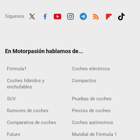
Síguenos
Twit
Fac
Yout
Inst
Tele
RSS
Flip
Tikt
ter
ebo
ube
agra
gra
boar
ok
ok
m
m
d
En Motorpasión hablamos de...
Fórmula1
Coches eléctricos
Coches híbridos y
Compactos
enchufables
SUV
Pruebas de coches
Rumores de coches
Precios de coches
Comparativa de coches
Coches autónomos
Futuro
Mundial de Fórmula 1