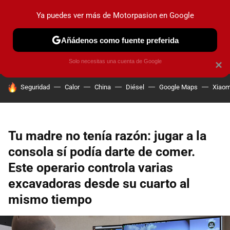
Ya puedes ver más de Motorpasion en Google
PRUEBAS
COCHES ELÉCTRICOS
OBSERVATORIO
F1
Añádenos como fuente preferida
Solo necesitas una cuenta de Google
×
HOY SE HABLA DE
Seguridad
Calor
China
Diésel
Google Maps
Xiaom
Tu madre no tenía razón: jugar a la
consola sí podía darte de comer.
Este operario controla varias
excavadoras desde su cuarto al
mismo tiempo