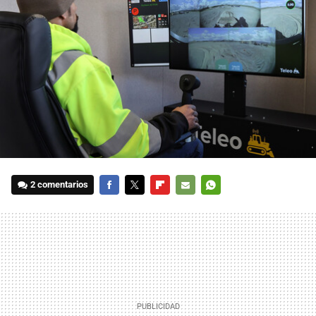
2 comentarios
FACEBOOK
TWITTER
FLIPBOARD
E-
WHATSAPP
MAIL