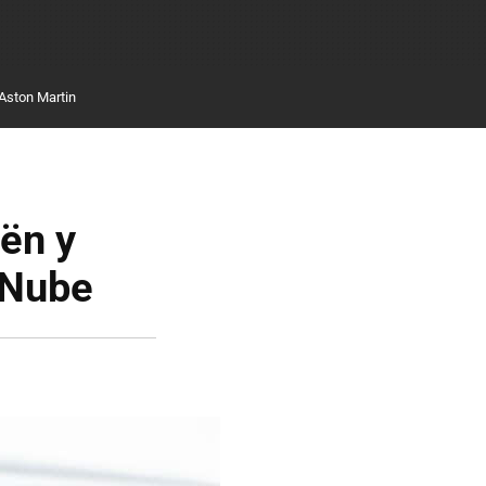
Aston Martin
ën y
 Nube