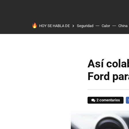
HOY SE HABLA DE
Seguridad
Calor
China
Así cola
Ford par
2 comentarios
F