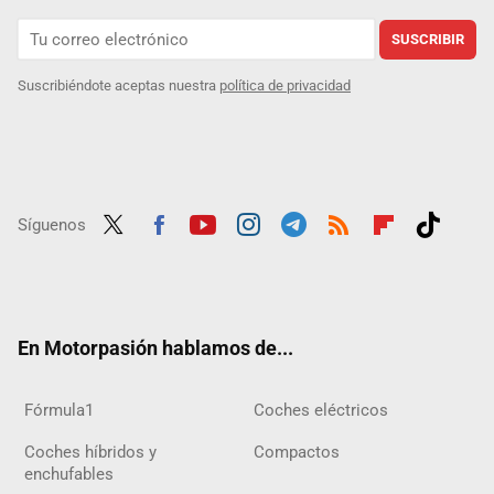
SUSCRIBIR
Suscribiéndote aceptas nuestra
política de privacidad
Síguenos
Twit
Fac
Yout
Inst
Tele
RSS
Flip
Tikt
ter
ebo
ube
agra
gra
boar
ok
ok
m
m
d
En Motorpasión hablamos de...
Fórmula1
Coches eléctricos
Coches híbridos y
Compactos
enchufables