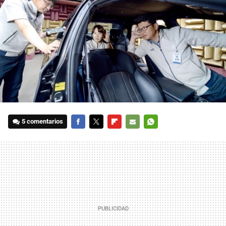
5 comentarios
FACEBOOK
TWITTER
FLIPBOARD
E-
WHATSAPP
MAIL