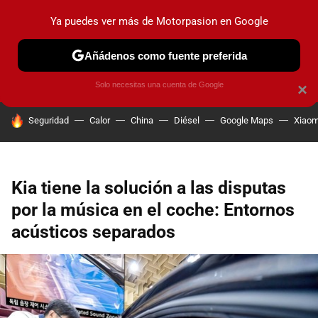
Ya puedes ver más de Motorpasion en Google
PRUEBAS
COCHES ELÉCTRICOS
OBSERVATORIO
F1
Añádenos como fuente preferida
Solo necesitas una cuenta de Google
×
HOY SE HABLA DE
Seguridad
Calor
China
Diésel
Google Maps
Xiaom
Kia tiene la solución a las disputas
por la música en el coche: Entornos
acústicos separados