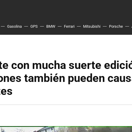
Gasolina
GPS
BMW
Ferrari
Mitsubishi
Porsche
te con mucha suerte edici
tones también pueden caus
tes