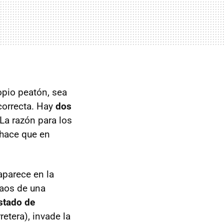
opio peatón, sea
correcta. Hay
dos
La razón para los
 hace que en
aparece en la
caos de una
stado de
retera), invade la