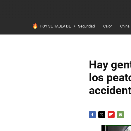
HOY SE HABLA DE
Seguridad
Calor
China
Hay gen
los pea
acciden
FACEBOOK
TWITTER
FLIPBOARD
E-
MAIL