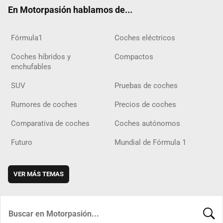
ok
m
m
d
En Motorpasión hablamos de...
Fórmula1
Coches eléctricos
Coches híbridos y
Compactos
enchufables
SUV
Pruebas de coches
Rumores de coches
Precios de coches
Comparativa de coches
Coches autónomos
Futuro
Mundial de Fórmula 1
VER MÁS TEMAS