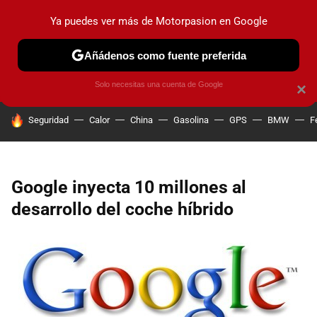
Ya puedes ver más de Motorpasion en Google
PRUEBAS
COCHES ELÉCTRICOS
OBSERVATORIO
F1
Añádenos como fuente preferida
Solo necesitas una cuenta de Google
×
HOY SE HABLA DE
Seguridad
Calor
China
Gasolina
GPS
BMW
F
Google inyecta 10 millones al
desarrollo del coche híbrido