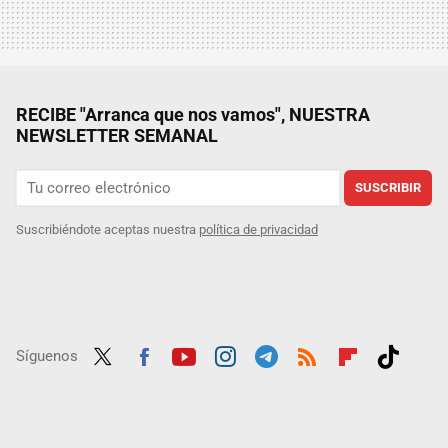
RECIBE "Arranca que nos vamos", NUESTRA
NEWSLETTER SEMANAL
SUSCRIBIR
Suscribiéndote aceptas nuestra
política de privacidad
Síguenos
Twit
Fac
Yout
Inst
Tele
RSS
Flip
Tikt
ter
ebo
ube
agra
gra
boar
ok