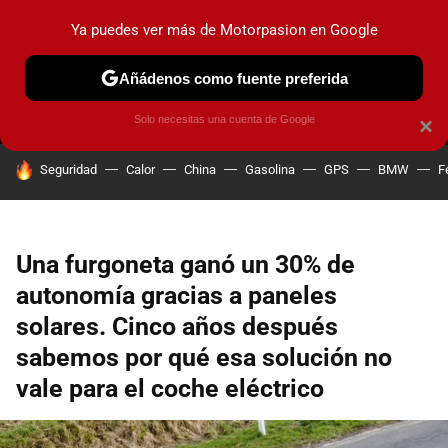
Ya puedes ver más de Motorpasion en Google
MENÚ
NUEVO
Añádenos como fuente preferida
PRUEBAS
COCHES ELÉCTRICOS
OBSERVATORIO
F1
Solo necesitas una cuenta de Google
×
HOY SE HABLA DE
Seguridad
Calor
China
Gasolina
GPS
BMW
F
Una furgoneta ganó un 30% de
autonomía gracias a paneles
solares. Cinco años después
sabemos por qué esa solución no
vale para el coche eléctrico