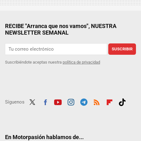
RECIBE "Arranca que nos vamos", NUESTRA
NEWSLETTER SEMANAL
SUSCRIBIR
Suscribiéndote aceptas nuestra
política de privacidad
Síguenos
Twit
Fac
Yout
Inst
Tele
RSS
Flip
Tikt
ter
ebo
ube
agra
gra
boar
ok
ok
m
m
d
En Motorpasión hablamos de...