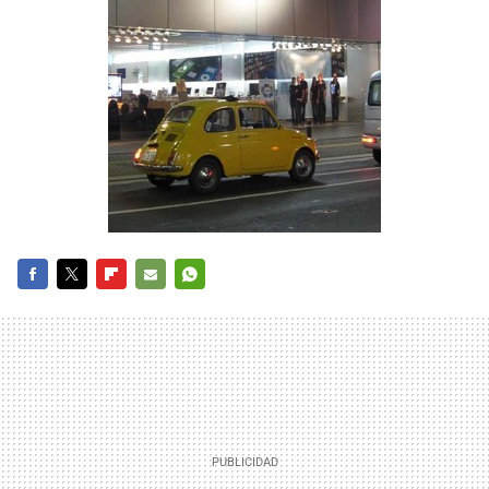
FACEBOOK
TWITTER
FLIPBOARD
E-
WHATSAPP
MAIL