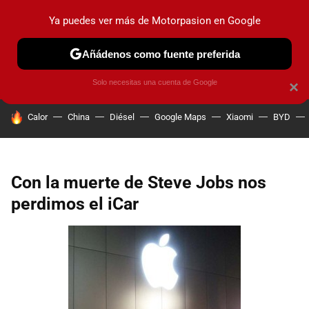
Ya puedes ver más de Motorpasion en Google
PRUEBAS
COCHES ELÉCTRICOS
OBSERVATORIO
F1
Añádenos como fuente preferida
Solo necesitas una cuenta de Google
×
HOY SE HABLA DE
Calor
China
Diésel
Google Maps
Xiaomi
BYD
Con la muerte de Steve Jobs nos
perdimos el iCar