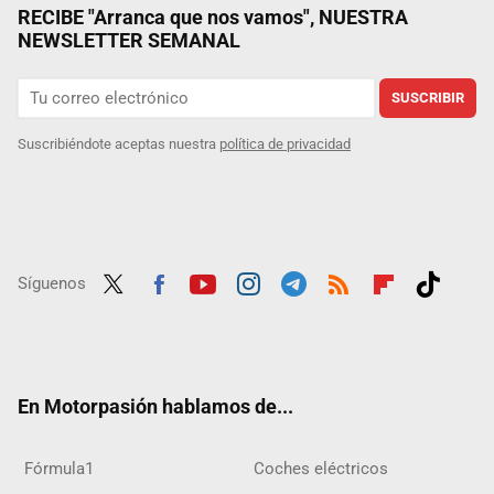
RECIBE "Arranca que nos vamos", NUESTRA
NEWSLETTER SEMANAL
SUSCRIBIR
Suscribiéndote aceptas nuestra
política de privacidad
Síguenos
Twit
Fac
Yout
Inst
Tele
RSS
Flip
Tikt
ter
ebo
ube
agra
gra
boar
ok
ok
m
m
d
En Motorpasión hablamos de...
Fórmula1
Coches eléctricos