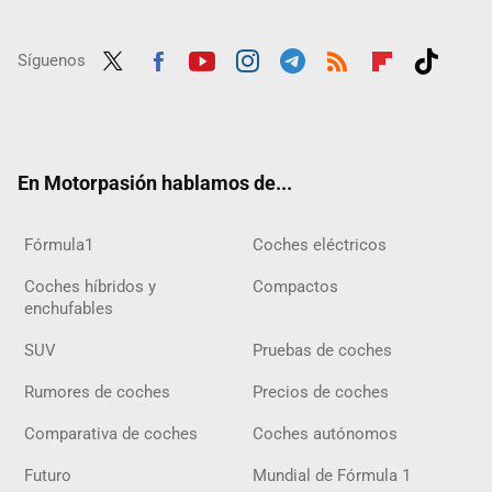
Síguenos
Twit
Fac
Yout
Inst
Tele
RSS
Flip
Tikt
ter
ebo
ube
agra
gra
boar
ok
ok
m
m
d
En Motorpasión hablamos de...
Fórmula1
Coches eléctricos
Coches híbridos y
Compactos
enchufables
SUV
Pruebas de coches
Rumores de coches
Precios de coches
Comparativa de coches
Coches autónomos
Futuro
Mundial de Fórmula 1