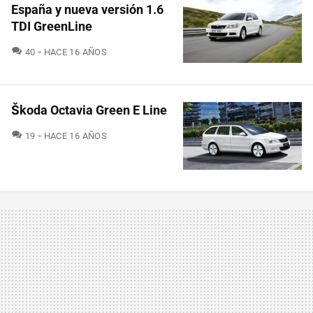
España y nueva versión 1.6
TDI GreenLine
COMENTARIOS
40
HACE 16 AÑOS
Škoda Octavia Green E Line
COMENTARIOS
19
HACE 16 AÑOS