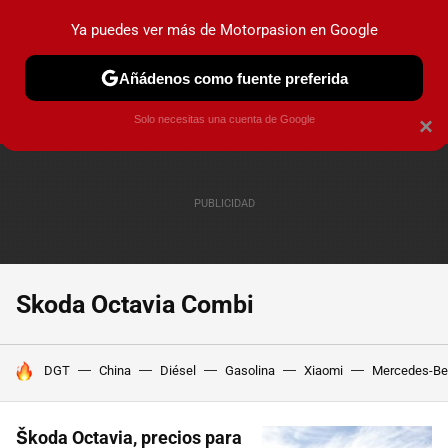
Ya puedes ver más de Motorpasion en Google
PRUEBAS
COCHES ELÉCTRICOS
OBSERVATORIO
F1
Añádenos como fuente preferida
Solo necesitas una cuenta de Google
×
Skoda Octavia Combi
HOY SE HABLA DE
DGT
China
Diésel
Gasolina
Xiaomi
Mercedes-Be
Škoda Octavia, precios para