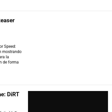
teaser
or Speed:
án mostrando
ra la
en de forma
ae: DiRT