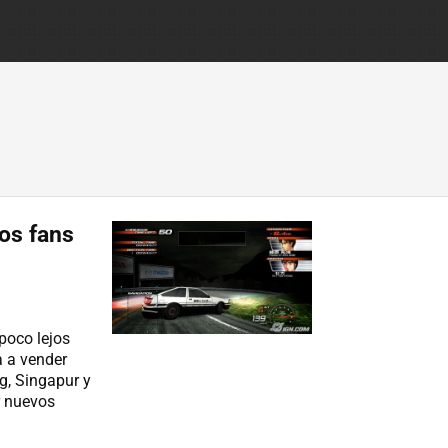
los fans
 poco lejos
a a vender
, Singapur y
r nuevos