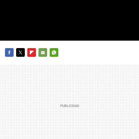
FACEBOOK
TWITTER
FLIPBOARD
E-
WHATSAPP
MAIL