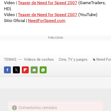
Video |
Teaser de Need for Speed 2007
(GameTrailers,
HD)
Vídeo |
Teaser de Need for Speed 2007
(YouTube)
Sitio Oficial |
NeedForSpeed.com
TEMAS
Vídeos de coches
Cine, TV y juegos
Need Fo
FACEBOOK
TWITTER
FLIPBOARD
E-
WHATSAPP
MAIL
Comentarios cerrados