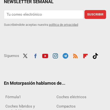
NEWSLETTER SEMANAL
SUSCRIBIR
Suscribiéndote aceptas nuestra
política de privacidad
Síguenos
Twit
Fac
Yout
Inst
Tele
RSS
Flip
Tikt
ter
ebo
ube
agra
gra
boar
ok
ok
m
m
d
En Motorpasión hablamos de...
Fórmula1
Coches eléctricos
Coches híbridos y
Compactos