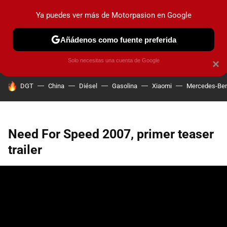
Ya puedes ver más de Motorpasion en Google
PRUEBAS
COCHES ELÉCTRICOS
OBSERVATORIO
F1
Añádenos como fuente preferida
Solo necesitas una cuenta de Google
×
HOY SE HABLA DE
DGT
China
Diésel
Gasolina
Xiaomi
Mercedes-Be
Need For Speed 2007, primer teaser
trailer