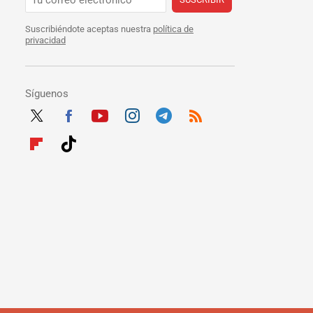
Suscribiéndote aceptas nuestra
política de
privacidad
Síguenos
Twit
Fac
Yout
Inst
Tele
RSS
ter
ebo
ube
agra
gra
Flip
Tikt
ok
m
m
boar
ok
d