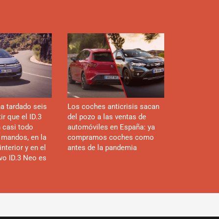
a tardado seis
Los coches anticrisis sacan
r que el ID.3
del pozo a las ventas de
n casi todo
automóviles en España: ya
 mandos, en la
compramos coches como
interior y en el
antes de la pandemia
evo ID.3 Neo es