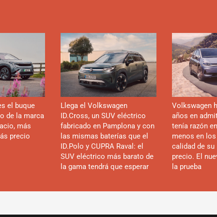
es el buque
Llega el Volkswagen
Volkswagen h
co de la marca
ID.Cross, un SUV eléctrico
años en admiti
acio, más
fabricado en Pamplona y con
tenía razón e
ás precio
las mismas baterías que el
menos en los
ID.Polo y CUPRA Raval: el
calidad de su 
SUV eléctrico más barato de
precio. El nu
la gama tendrá que esperar
la prueba