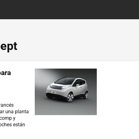
cept
para
francés
lar una planta
ecomp y
coches están