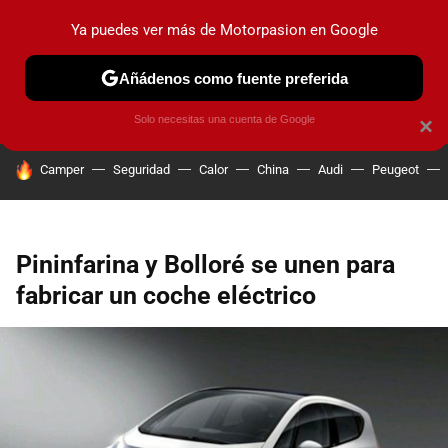
Ya puedes ver más de Motorpasion en Google
PRUEBAS
COCHES ELÉCTRICOS
OBSERVATORIO
F1
Añádenos como fuente preferida
Solo necesitas una cuenta de Google
×
HOY SE HABLA DE
Camper
Seguridad
Calor
China
Audi
Peugeot
Pininfarina y Bolloré se unen para
fabricar un coche eléctrico