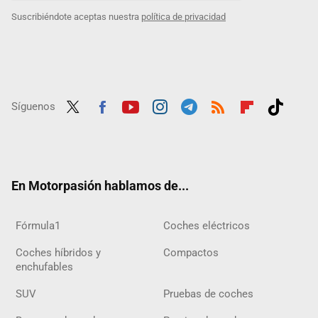
Suscribiéndote aceptas nuestra
política de privacidad
Síguenos
Twit
Fac
Yout
Inst
Tele
RSS
Flip
Tikt
ter
ebo
ube
agra
gra
boar
ok
ok
m
m
d
En Motorpasión hablamos de...
Fórmula1
Coches eléctricos
Coches híbridos y
Compactos
enchufables
SUV
Pruebas de coches