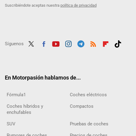
Suscribiéndote aceptas nuestra
política de privacidad
Síguenos
Twit
Fac
Yout
Inst
Tele
RSS
Flip
Tikt
ter
ebo
ube
agra
gra
boar
ok
ok
m
m
d
En Motorpasión hablamos de...
Fórmula1
Coches eléctricos
Coches híbridos y
Compactos
enchufables
SUV
Pruebas de coches
Rumores de coches
Precios de coches