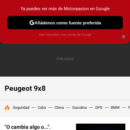
Ya puedes ver más de Motorpasion en Google
PRUEBAS
COCHES ELÉCTRICOS
OBSERVATORIO
F1
Añádenos como fuente preferida
Solo necesitas una cuenta de Google
×
Peugeot 9x8
HOY SE HABLA DE
Seguridad
Calor
China
Gasolina
GPS
BMW
F
"O cambia algo o...".