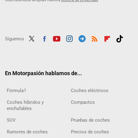
Síguenos
Twit
Fac
Yout
Inst
Tele
RSS
Flip
Tikt
ter
ebo
ube
agra
gra
boar
ok
ok
m
m
d
En Motorpasión hablamos de...
Fórmula1
Coches eléctricos
Coches híbridos y
Compactos
enchufables
SUV
Pruebas de coches
Rumores de coches
Precios de coches