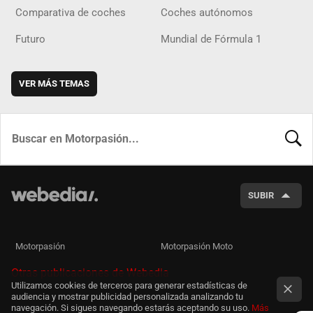
Comparativa de coches
Coches autónomos
Futuro
Mundial de Fórmula 1
VER MÁS TEMAS
BUSCA
SUBIR
Motorpasión
Motorpasión Moto
Otras publicaciones de Webedia
Utilizamos cookies de terceros para generar estadísticas de
audiencia y mostrar publicidad personalizada analizando tu
navegación. Si sigues navegando estarás aceptando su uso.
Más