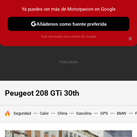
Ya puedes ver más de Motorpasion en Google
PRUEBAS
COCHES ELÉCTRICOS
OBSERVATORIO
F1
Añádenos como fuente preferida
Solo necesitas una cuenta de Google
×
Peugeot 208 GTi 30th
HOY SE HABLA DE
Seguridad
Calor
China
Gasolina
GPS
BMW
F