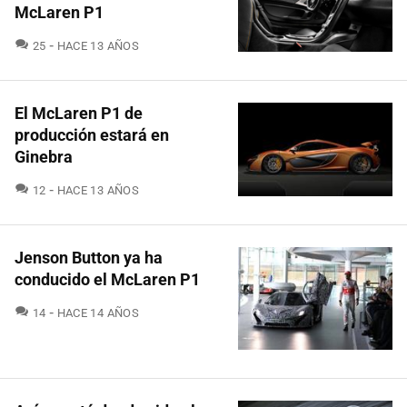
McLaren P1
COMENTARIOS
25
HACE 13 AÑOS
El McLaren P1 de
producción estará en
Ginebra
COMENTARIOS
12
HACE 13 AÑOS
Jenson Button ya ha
conducido el McLaren P1
COMENTARIOS
14
HACE 14 AÑOS