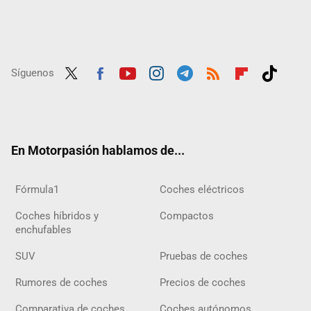
Síguenos
Twit
Fac
Yout
Inst
Tele
RSS
Flip
Tikt
ter
ebo
ube
agra
gra
boar
ok
ok
m
m
d
En Motorpasión hablamos de...
Fórmula1
Coches eléctricos
Coches híbridos y
Compactos
enchufables
SUV
Pruebas de coches
Rumores de coches
Precios de coches
Comparativa de coches
Coches autónomos