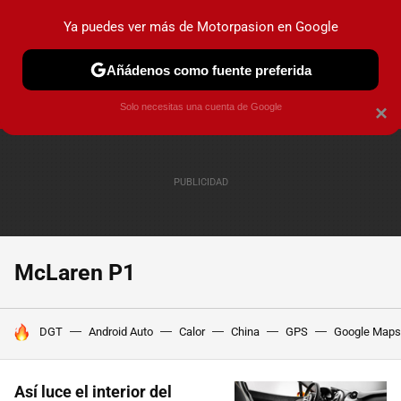
Ya puedes ver más de Motorpasion en Google
PRUEBAS
COCHES ELÉCTRICOS
OBSERVATORIO
F1
Añádenos como fuente preferida
Solo necesitas una cuenta de Google
×
McLaren P1
HOY SE HABLA DE
DGT
Android Auto
Calor
China
GPS
Google Maps
Así luce el interior del