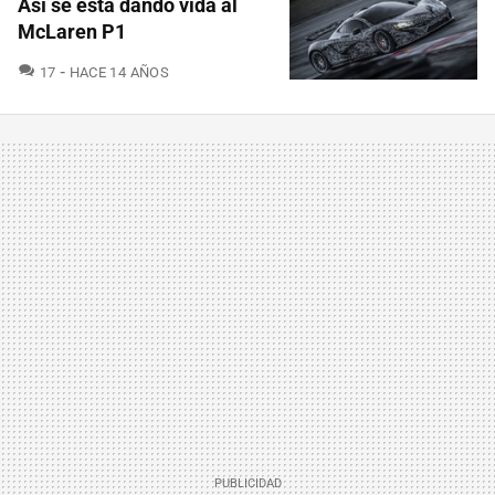
Así se está dando vida al
McLaren P1
COMENTARIOS
17
HACE 14 AÑOS