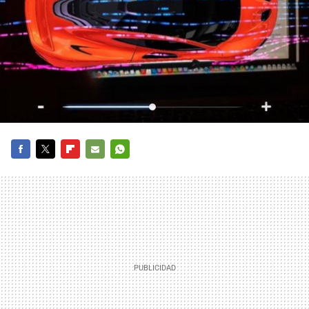
FACEBOOK
TWITTER
FLIPBOARD
E-
WHATSAPP
MAIL