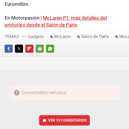
Euromillón.
En Motorpasión |
McLaren P1, más detalles del
prototipo desde el Salón de París
TEMAS
Gadgets
McLaren
Salón de París
McLa
FACEBOOK
TWITTER
FLIPBOARD
E-
WHATSAPP
MAIL
Comentarios cerrados
VER
13 COMENTARIOS