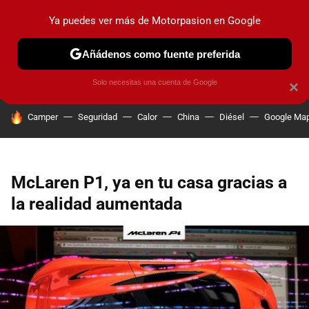
Ya puedes ver más de Motorpasion en Google
PRUEBAS
COCHES ELÉCTRICOS
OBSERVATORIO
F1
Añádenos como fuente preferida
Solo necesitas una cuenta de Google
×
HOY SE HABLA DE
Camper
Seguridad
Calor
China
Diésel
Google Ma
McLaren P1, ya en tu casa gracias a
la realidad aumentada