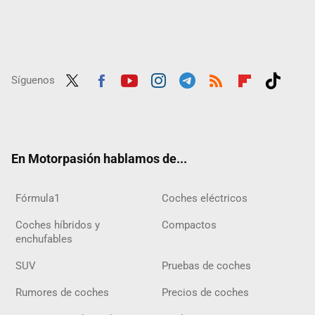
Síguenos
Twit
Fac
Yout
Inst
Tele
RSS
Flip
Tikt
ter
ebo
ube
agra
gra
boar
ok
ok
m
m
d
En Motorpasión hablamos de...
Fórmula1
Coches eléctricos
Coches híbridos y
Compactos
enchufables
SUV
Pruebas de coches
Rumores de coches
Precios de coches