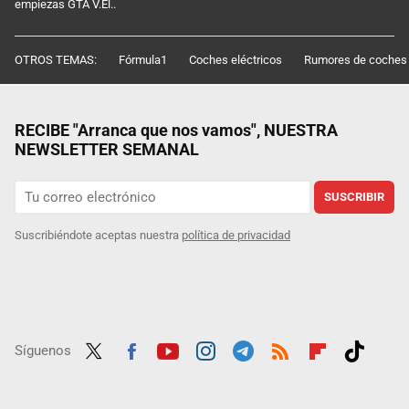
empiezas GTA V.El..
OTROS TEMAS:
Fórmula1
Coches eléctricos
Rumores de coches
RECIBE "Arranca que nos vamos", NUESTRA
NEWSLETTER SEMANAL
SUSCRIBIR
Suscribiéndote aceptas nuestra
política de privacidad
Síguenos
Twit
Fac
Yout
Inst
Tele
RSS
Flip
Tikt
ter
ebo
ube
agra
gra
boar
ok