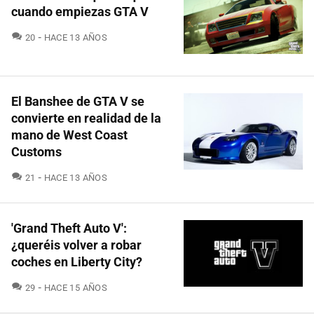
cuando empiezas GTA V
COMENTARIOS
20
HACE 13 AÑOS
El Banshee de GTA V se
convierte en realidad de la
mano de West Coast
Customs
COMENTARIOS
21
HACE 13 AÑOS
'Grand Theft Auto V':
¿queréis volver a robar
coches en Liberty City?
COMENTARIOS
29
HACE 15 AÑOS