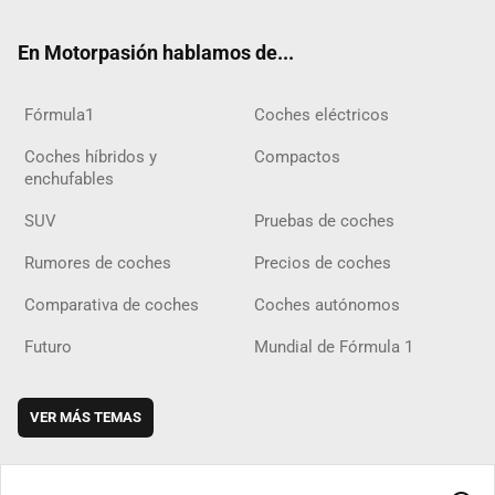
ok
m
m
d
En Motorpasión hablamos de...
Fórmula1
Coches eléctricos
Coches híbridos y
Compactos
enchufables
SUV
Pruebas de coches
Rumores de coches
Precios de coches
Comparativa de coches
Coches autónomos
Futuro
Mundial de Fórmula 1
VER MÁS TEMAS