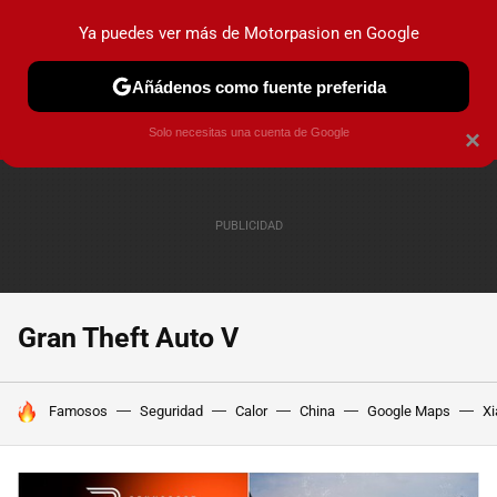
Ya puedes ver más de Motorpasion en Google
PRUEBAS
COCHES ELÉCTRICOS
OBSERVATORIO
F1
Añádenos como fuente preferida
Solo necesitas una cuenta de Google
×
Gran Theft Auto V
HOY SE HABLA DE
Famosos
Seguridad
Calor
China
Google Maps
Xi