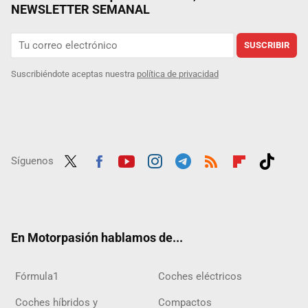
NEWSLETTER SEMANAL
SUSCRIBIR
Suscribiéndote aceptas nuestra
política de privacidad
Síguenos
Twit
Fac
Yout
Inst
Tele
RSS
Flip
Tikt
ter
ebo
ube
agra
gra
boar
ok
ok
m
m
d
En Motorpasión hablamos de...
Fórmula1
Coches eléctricos
Coches híbridos y
Compactos