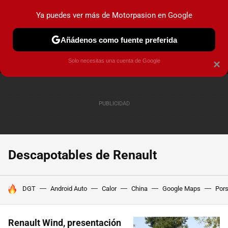
Ya puedes ver más de Motorpasion en Google
MENÚ
NUEVO
Añádenos como fuente preferida
PRUEBAS
COCHES ELÉCTRICOS
OBSERVATORIO
F1
Solo necesitas una cuenta de Google
×
Descapotables de Renault
HOY SE HABLA DE
DGT
Android Auto
Calor
China
Google Maps
Por
Renault Wind, presentación