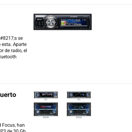
#8217;s se
esta. Aparte
r de radio, el
luetooth
uerto
d Focus, han
MP3 de 30 Gb