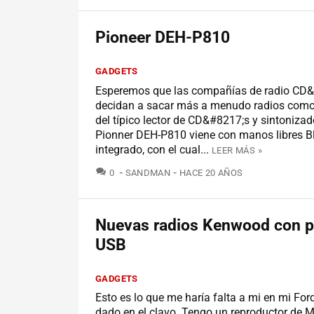
Pioneer DEH-P810
GADGETS
Esperemos que las compañías de radio CD&
decidan a sacar más a menudo radios como 
del típico lector de CD&#8217;s y sintonizado
Pionner DEH-P810 viene con manos libres B
integrado, con el cual...
LEER MÁS »
COMENTARIOS
0
SANDMAN
HACE 20 AÑOS
Nuevas radios Kenwood con p
USB
GADGETS
Esto es lo que me haría falta a mi en mi For
dado en el clavo. Tengo un reproductor de 