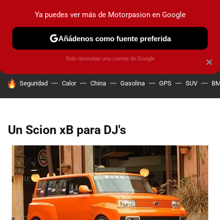
Ya puedes ver más de Motorpasion en Google
PRUEBAS
COCHES ELÉCTRICOS
OBSERVATORIO
F1
Añádenos como fuente preferida
Solo necesitas una cuenta de Google
×
HOY SE HABLA DE
Seguridad
Calor
China
Gasolina
GPS
SUV
B
Un Scion xB para DJ's