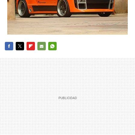
FACEBOOK
TWITTER
FLIPBOARD
E-
WHATSAPP
MAIL