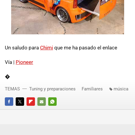
Un saludo para
Chimi
que me ha pasado el enlace
Vía |
Pioneer
�
TEMAS
Tuning y preparaciones
Familiares
música
FACEBOOK
TWITTER
FLIPBOARD
E-
WHATSAPP
MAIL