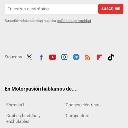
SUSCRIBIR
Suscribiéndote aceptas nuestra
política de privacidad
Síguenos
Twit
Fac
Yout
Inst
Tele
RSS
Flip
Tikt
ter
ebo
ube
agra
gra
boar
ok
ok
m
m
d
En Motorpasión hablamos de...
Fórmula1
Coches eléctricos
Coches híbridos y
Compactos
enchufables