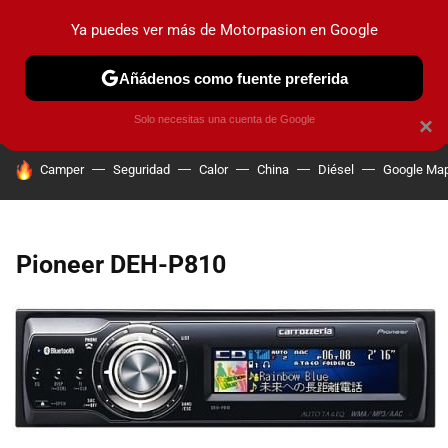
Ya puedes ver más de Motorpasion en Google
PRUEBAS
COCHES ELÉCTRICOS
OBSERVATORIO
F1
Añádenos como fuente preferida
Solo necesitas una cuenta de Google
×
HOY SE HABLA DE
Camper
Seguridad
Calor
China
Diésel
Google Ma
Pioneer DEH-P810