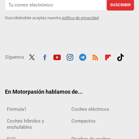
SUSCRIBIR
Suscribiéndote aceptas nuestra
política de privacidad
Síguenos
Twit
Fac
Yout
Inst
Tele
RSS
Flip
Tikt
ter
ebo
ube
agra
gra
boar
ok
ok
m
m
d
En Motorpasión hablamos de...
Fórmula1
Coches eléctricos
Coches híbridos y
Compactos
enchufables