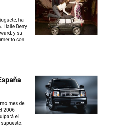
juguete, ha
. Halle Berry
ward, y su
umerito con
 España
ximo mes de
el 2006
uipará el
r supuesto.