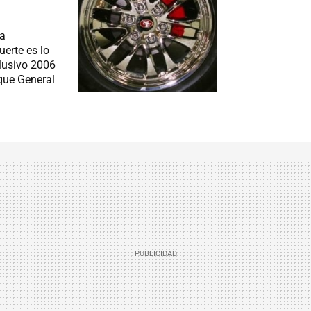
la
uerte es lo
clusivo 2006
que General