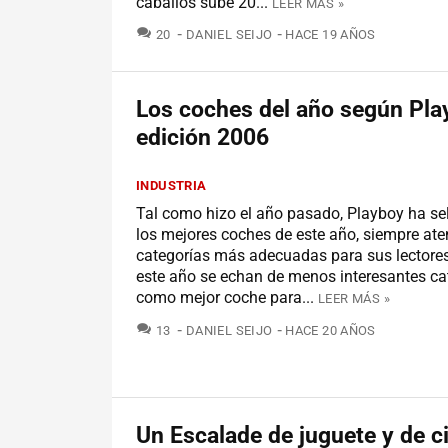
caballos sube 20...
LEER MÁS »
COMENTARIOS
20
DANIEL SEIJO
HACE 19 AÑOS
Los coches del año según Pla
edición 2006
INDUSTRIA
Tal como hizo el año pasado, Playboy ha s
los mejores coches de este año, siempre ate
categorías más adecuadas para sus lectore
este año se echan de menos interesantes ca
como mejor coche para...
LEER MÁS »
COMENTARIOS
13
DANIEL SEIJO
HACE 20 AÑOS
Un Escalade de juguete y de c