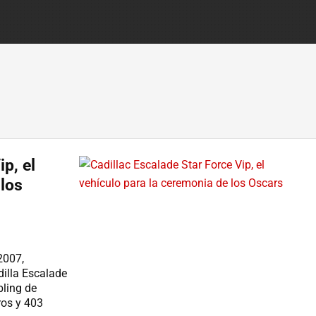
p, el
 los
2007,
dilla Escalade
bling de
ros y 403