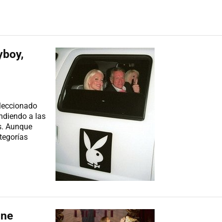
yboy,
eleccionado
ndiendo a las
s. Aunque
tegorías
ine