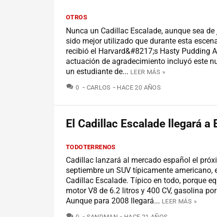
OTROS
Nunca un Cadillac Escalade, aunque sea de 
sido mejor utilizado que durante esta escena
recibió el Harvard&#8217;s Hasty Pudding A
actuación de agradecimiento incluyó este n
un estudiante de...
LEER MÁS »
COMENTARIOS
0
CARLOS
HACE 20 AÑOS
El Cadillac Escalade llegará a
TODOTERRENOS
Cadillac lanzará al mercado español el pró
septiembre un SUV típicamente americano, 
Cadillac Escalade. Típico en todo, porque eq
motor V8 de 6.2 litros y 400 CV, gasolina po
Aunque para 2008 llegará...
LEER MÁS »
COMENTARIOS
0
SANDMAN
HACE 21 AÑOS