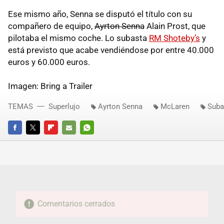
Ese mismo año, Senna se disputó el título con su
compañero de equipo,
Ayrton Senna
Alain Prost, que
pilotaba el mismo coche. Lo subasta
RM Shoteby’s
y
está previsto que acabe vendiéndose por entre 40.000
euros y 60.000 euros.
Imagen: Bring a Trailer
TEMAS
Superlujo
Ayrton Senna
McLaren
Suba
FACEBOOK
TWITTER
FLIPBOARD
E-
WHATSAPP
MAIL
Comentarios cerrados