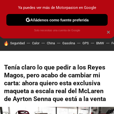
Ya puedes ver más de Motorpasion en Google
PRUEBAS
COCHES ELÉCTRICOS
OBSERVATORIO
F1
Añádenos como fuente preferida
Solo necesitas una cuenta de Google
×
HOY SE HABLA DE
Seguridad
Calor
China
Gasolina
GPS
BMW
F
Tenía claro lo que pedir a los Reyes
Magos, pero acabo de cambiar mi
carta: ahora quiero esta exclusiva
maqueta a escala real del McLaren
de Ayrton Senna que está a la venta