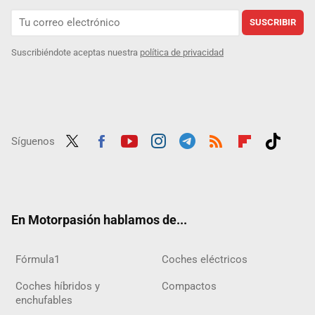
SUSCRIBIR
Suscribiéndote aceptas nuestra
política de privacidad
Síguenos
Twit
Fac
Yout
Inst
Tele
RSS
Flip
Tikt
ter
ebo
ube
agra
gra
boar
ok
ok
m
m
d
En Motorpasión hablamos de...
Fórmula1
Coches eléctricos
Coches híbridos y
Compactos
enchufables