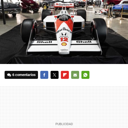
6 comentarios
FACEBOOK
TWITTER
FLIPBOARD
E-
WHATSAPP
MAIL