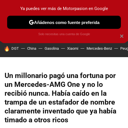
Ya puedes ver más de Motorpasion en Google
PRUEBAS
COCHES ELÉCTRICOS
OBSERVATORIO
F1
Añádenos como fuente preferida
Solo necesitas una cuenta de Google
×
HOY SE HABLA DE
DGT
China
Gasolina
Xiaomi
Mercedes-Benz
Peug
Un millonario pagó una fortuna por
un Mercedes-AMG One y no lo
recibió nunca. Había caído en la
trampa de un estafador de nombre
claramente inventado que ya había
timado a otros ricos