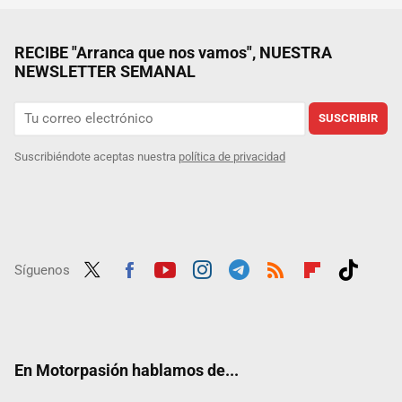
RECIBE "Arranca que nos vamos", NUESTRA
NEWSLETTER SEMANAL
SUSCRIBIR
Suscribiéndote aceptas nuestra
política de privacidad
Síguenos
Twit
Fac
Yout
Inst
Tele
RSS
Flip
Tikt
ter
ebo
ube
agra
gra
boar
ok
ok
m
m
d
En Motorpasión hablamos de...