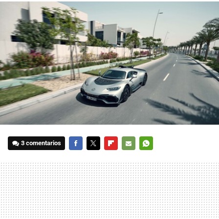
3 comentarios
FACEBOOK
TWITTER
FLIPBOARD
E-
WHATSAPP
MAIL