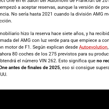
ect One en el Salón del Automóvil de Frankfurt de 20
mpezó a aceptar reservas, aunque la versión de pro
ancia. No sería hasta 2021 cuando la división AMG mo
cción.
biliario hizo la reserva hace siete años, y ha recibi
amada del AMG con luz verde para que empiece a conf
con motor de F1. Según explican desde
Autoevolution
ahora 80 coches de los 275 previstos para su producc
obtendrá el número VIN 262. Esto significa que
no rec
e antes de finales de 2025
, eso si consigue supera
EUU.