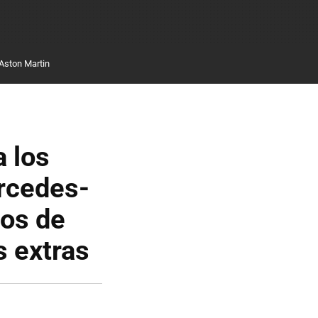
Aston Martin
a los
ercedes-
ños de
s extras