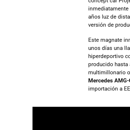
concept car Proj
inmediatamente e
años luz de dist
versión de produ
Este magnate inmo
unos días una ll
hiperdeportivo 
producido hasta 
multimillonario 
Mercedes AMG-On
importación a E