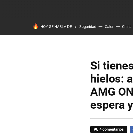
HOY SE HABLA DE
Seguridad
Calor
China
Si tiene
hielos: 
AMG ONE 
espera y
4 comentarios