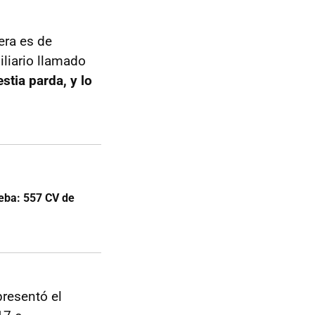
era es de
iliario llamado
stia parda, y lo
eba: 557 CV de
resentó el