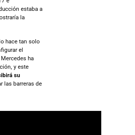
17 e
ducción estaba a
straría la
do hace tan solo
igurar el
, Mercedes ha
ión, y este
ibirá su
r las barreras de