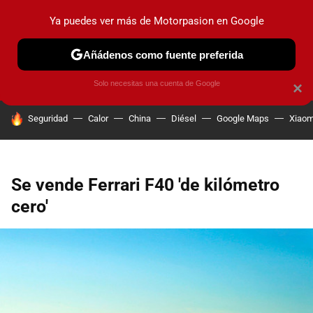
Ya puedes ver más de Motorpasion en Google
PRUEBAS
COCHES ELÉCTRICOS
OBSERVATORIO
F1
Añádenos como fuente preferida
Solo necesitas una cuenta de Google
×
HOY SE HABLA DE
Seguridad
Calor
China
Diésel
Google Maps
Xiaom
Se vende Ferrari F40 'de kilómetro
cero'