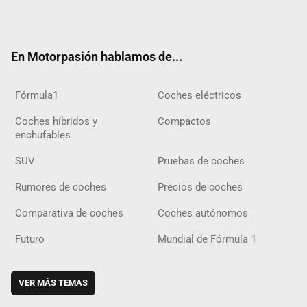
Twit
Fac
Yout
Inst
Tele
RSS
Flip
Tikt
ter
ebo
ube
agra
gra
boar
ok
ok
m
m
d
En Motorpasión hablamos de...
Fórmula1
Coches eléctricos
Coches híbridos y
Compactos
enchufables
SUV
Pruebas de coches
Rumores de coches
Precios de coches
Comparativa de coches
Coches autónomos
Futuro
Mundial de Fórmula 1
VER MÁS TEMAS