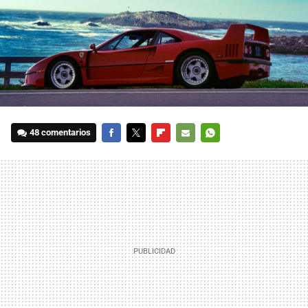
48 comentarios
FACEBOOK
TWITTER
FLIPBOARD
E-
WHATSAPP
MAIL