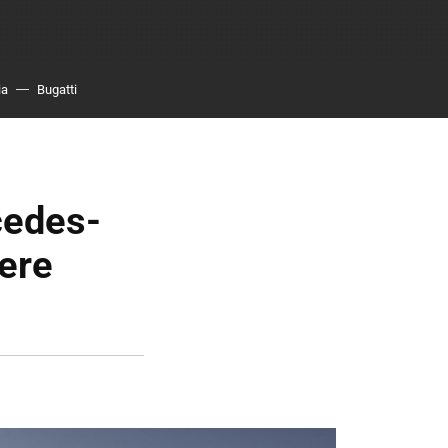
ia
Bugatti
cedes-
ere