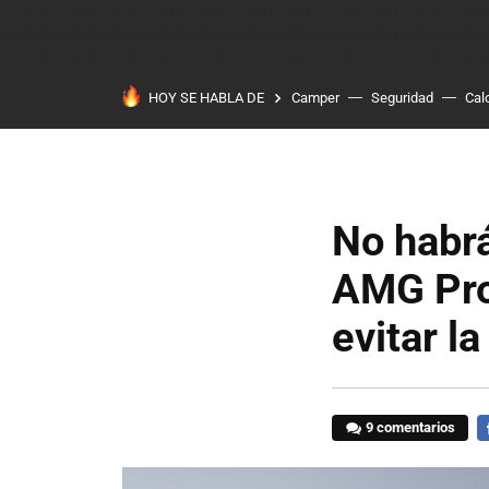
HOY SE HABLA DE
Camper
Seguridad
Cal
No habr
AMG Proj
evitar l
9 comentarios
F