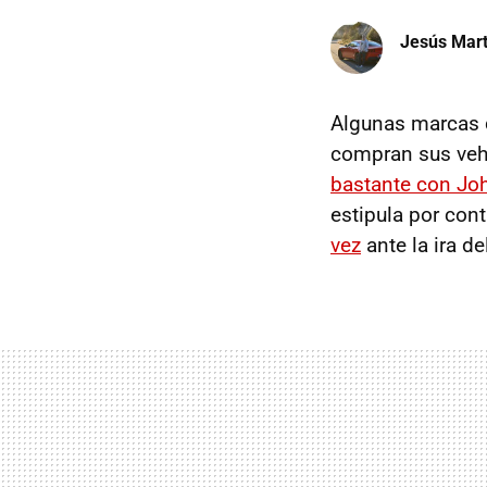
Jesús Mart
Algunas marcas 
compran sus vehí
bastante con Jo
estipula por con
vez
ante la ira d