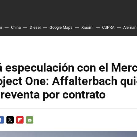
or
China
Diésel
Google Maps
Xiaomi
CUPRA
Aleman
á especulación con el Mer
ect One: Affalterbach qui
a reventa por contrato
ACEBOOK
TWITTER
FLIPBOARD
E-
MAIL