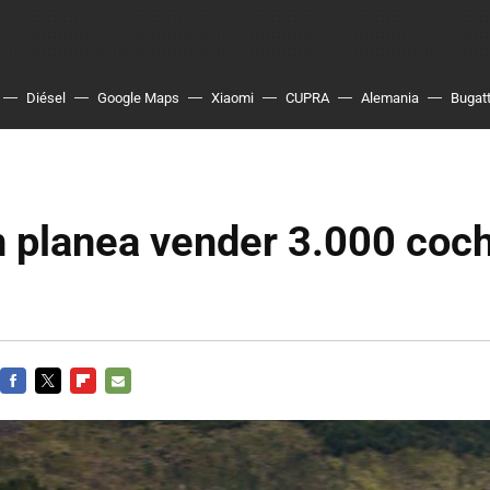
Diésel
Google Maps
Xiaomi
CUPRA
Alemania
Bugatt
 planea vender 3.000 coc
FACEBOOK
TWITTER
FLIPBOARD
E-
MAIL