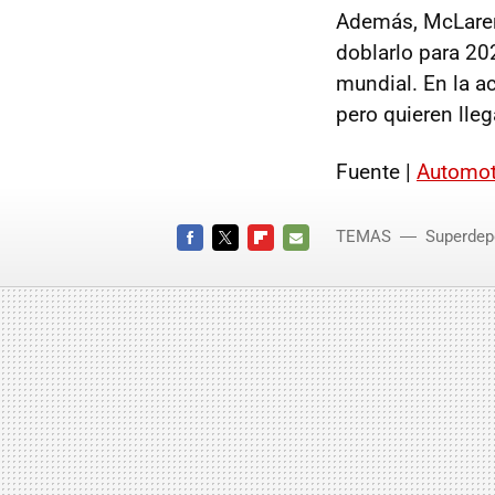
Además, McLaren 
doblarlo para 20
mundial. En la a
pero quieren lleg
Fuente |
Automot
TEMAS
Superdep
FACEBOOK
TWITTER
FLIPBOARD
E-
MAIL