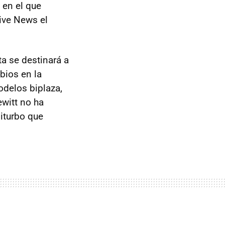
 en el que
ive News el
ta se destinará a
bios en la
odelos biplaza,
witt no ha
iturbo que