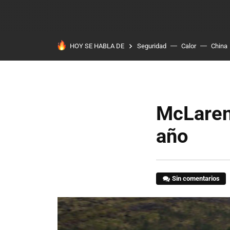
HOY SE HABLA DE
Seguridad
Calor
China
McLaren
año
Sin comentarios