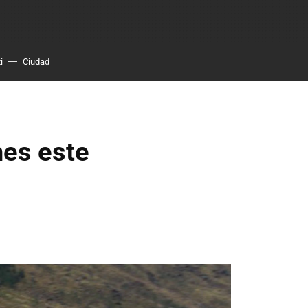
i
Ciudad
hes este